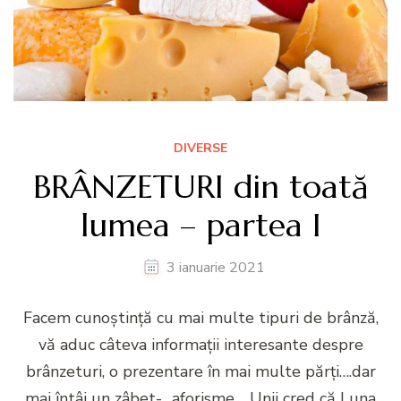
DIVERSE
BRÂNZETURI din toată
lumea – partea I
3 ianuarie 2021
Facem cunoștință cu mai multe tipuri de brânză,
vă aduc câteva informații interesante despre
brânzeturi, o prezentare în mai multe părți….dar
mai întâi un zâbet- ,,aforisme,, ,,Unii cred că Luna