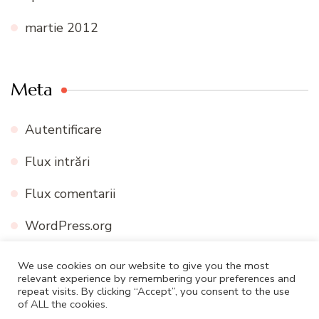
martie 2012
Meta
Autentificare
Flux intrări
Flux comentarii
WordPress.org
We use cookies on our website to give you the most
relevant experience by remembering your preferences and
repeat visits. By clicking “Accept”, you consent to the use
© Drepturi de autor2026
Mely Cuisine
. Toate drepturile
of ALL the cookies.