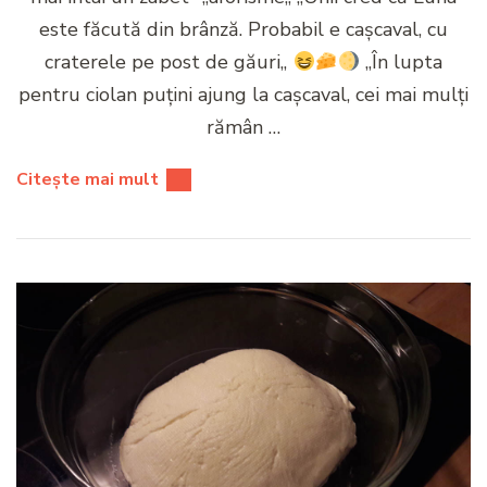
este făcută din brânză. Probabil e caşcaval, cu
craterele pe post de găuri,,
,,În lupta
pentru ciolan puţini ajung la caşcaval, cei mai mulţi
rămân …
Citește mai mult