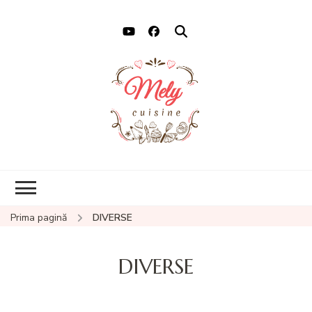
Mely Cuisine
Retete cu drag
Prima pagină
DIVERSE
DIVERSE