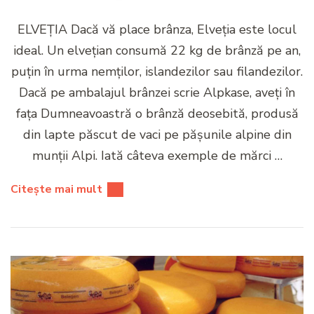
ELVEȚIA Dacă vă place brânza, Elveția este locul
ideal. Un elvețian consumă 22 kg de brânză pe an,
puțin în urma nemților, islandezilor sau filandezilor.
Dacă pe ambalajul brânzei scrie Alpkase, aveți în
fața Dumneavoastră o brânză deosebită, produsă
din lapte păscut de vaci pe pășunile alpine din
munții Alpi. Iată câteva exemple de mărci …
Citește mai mult