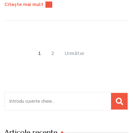
Citește mai mult
Paginație
articole
PAGINĂ
PAGINĂ
1
2
Următor
Caută:
Articole recente