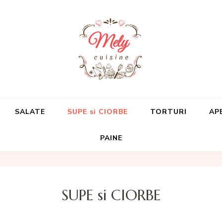
Mely Cuisine
Retete cu drag
SALATE
SUPE si CIORBE
TORTURI
AP
PAINE
SUPE si CIORBE