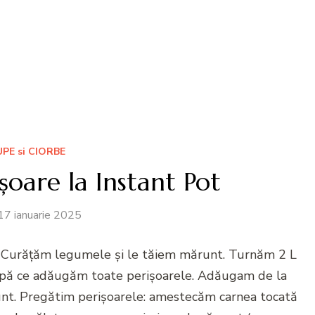
UPE si CIORBE
șoare la Instant Pot
17 ianuarie 2025
: Curățăm legumele și le tăiem mărunt. Turnăm 2 L
upă ce adăugăm toate perișoarele. Adăugam de la
unt. Pregătim perișoarele: amestecăm carnea tocată