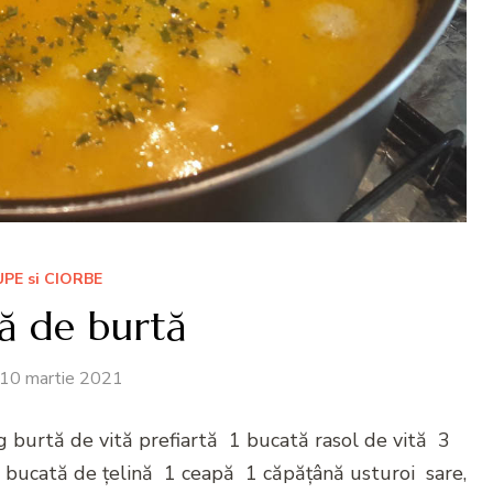
UPE si CIORBE
ă de burtă
10 martie 2021
 burtă de vită prefiartă 1 bucată rasol de vită 3
ucată de țelină 1 ceapă 1 căpățână usturoi sare,