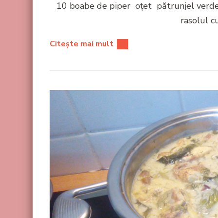
10 boabe de piper oțet pătrunjel verd
rasolul c
Citește mai mult