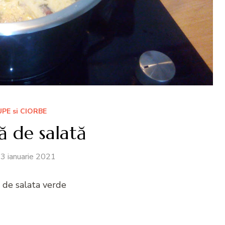
UPE si CIORBE
ă de salată
3 ianuarie 2021
 de salata verde