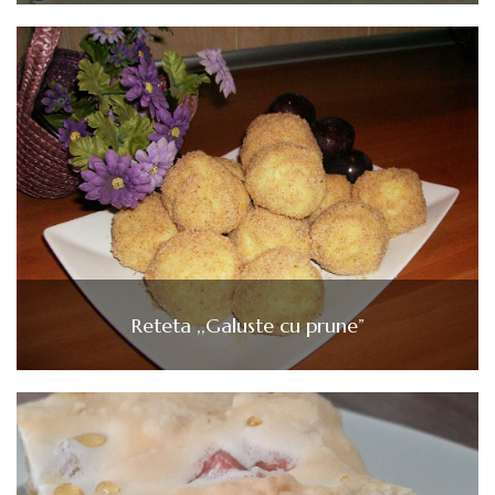
Reteta ,,Galuste cu prune”