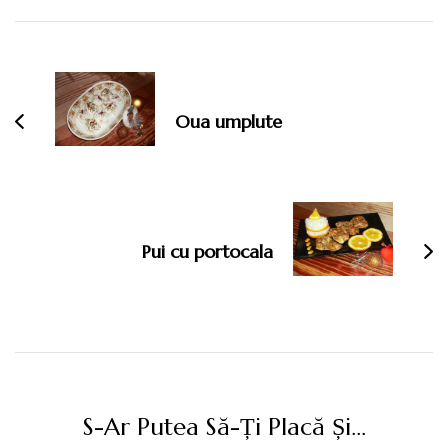
Navigare
în
articole
Oua umplute
Pui cu portocala
S-Ar Putea Să-Ți Placă Și...