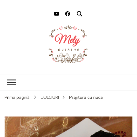
Mely Cuisine
Retete cu drag
Prajitura cu nuca
Prima pagină
DULCIURI