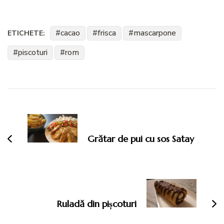
cacao
frisca
mascarpone
ETICHETE:
piscoturi
rom
Navigare
în
articole
Grătar de pui cu sos Satay
Ruladă din pișcoturi