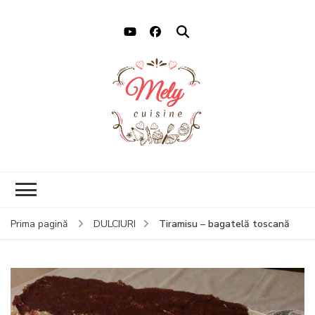
Mely Cuisine
Retete cu drag
Tiramisu – bagatelă toscană
Prima pagină
DULCIURI